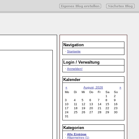
Navigation
·
Startseite
Login / Verwaltung
·
Anmelden!
Kalender
«
August, 2026
»
Mo
Di
Mi
Do
Fr
Sa
So
1
2
3
4
5
6
7
8
9
10
11
12
13
14
15
16
17
18
19
20
21
22
23
24
25
26
27
28
29
30
31
Kategorien
·
Alle Einträge
·
Allgemeines (1)