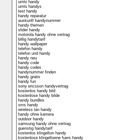
umts handy
umts handys
test handy
handy reparatur
auskunft handynummer
handy themen
slider handy
motorola handy ohne vertrag
billig handytarif
handy wallpaper
telefon handy
telefon und handy
handy neu
handy code
handy codes
handynummer finden
handy gratis
handy fun
sony ericsson handyvertrag
kostenlos handy bild
kostenlose handy bilde
handy bundles
sms handy
wireless lan handy
handy ohne kamera
outdoor handy
samsung handy ohne vertrag
guenstig handytarif
kostenlos klingelton handy
kostenlose klingeltoene fuers handy