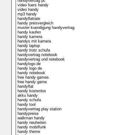
handyvertrag pc
video fuers handy
video handy
mp3 handy
handyflatrate
handy preisvergleich
muster kuendigung handyvertrag
handy kaufen
handy kamera
handys mit kamera
handy laptop
handy trotz schufa
handyvertrag notebook
handyvertrag und notebook
handylogo.de
handy logo de
handy notebook
free handy games
free handy game
handyflat
handy kostenlos
akku handy
handy schufa
handy tool
handyvertrag play station
handypreise
walkman handy
handy neuheiten
handy mobilfunk
handy theme