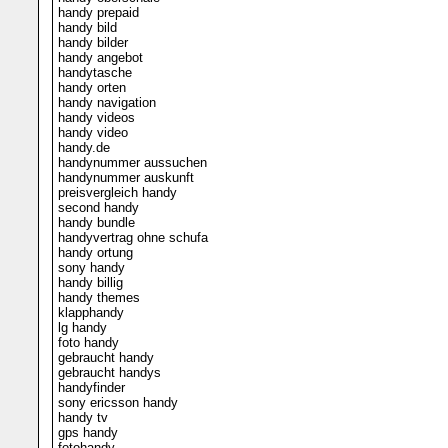
handy prepaid
handy bild
handy bilder
handy angebot
handytasche
handy orten
handy navigation
handy videos
handy video
handy.de
handynummer aussuchen
handynummer auskunft
preisvergleich handy
second handy
handy bundle
handyvertrag ohne schufa
handy ortung
sony handy
handy billig
handy themes
klapphandy
lg handy
foto handy
gebraucht handy
gebraucht handys
handyfinder
sony ericsson handy
handy tv
gps handy
fotohandy