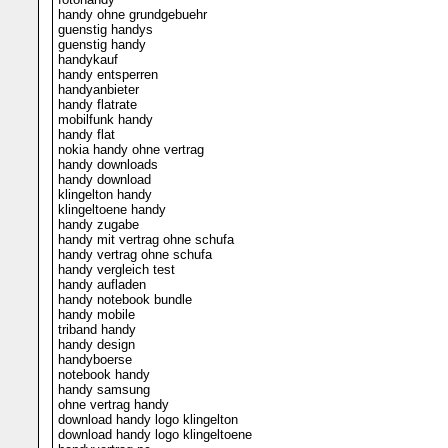
handy ohne grundgebuehr
guenstig handys
guenstig handy
handykauf
handy entsperren
handyanbieter
handy flatrate
mobilfunk handy
handy flat
nokia handy ohne vertrag
handy downloads
handy download
klingelton handy
klingeltoene handy
handy zugabe
handy mit vertrag ohne schufa
handy vertrag ohne schufa
handy vergleich test
handy aufladen
handy notebook bundle
handy mobile
triband handy
handy design
handyboerse
notebook handy
handy samsung
ohne vertrag handy
download handy logo klingelton
download handy logo klingeltoene