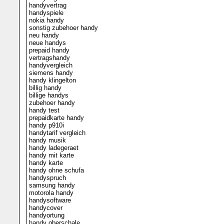
handyvertrag
handyspiele
nokia handy
sonstig zubehoer handy
neu handy
neue handys
prepaid handy
vertragshandy
handyvergleich
siemens handy
handy klingelton
billig handy
billige handys
zubehoer handy
handy test
prepaidkarte handy
handy p910i
handytarif vergleich
handy musik
handy ladegeraet
handy mit karte
handy karte
handy ohne schufa
handyspruch
samsung handy
motorola handy
handysoftware
handycover
handyortung
handy oberschale